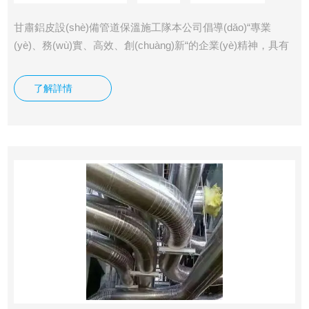
甘肅鋁皮設(shè)備管道保溫施工隊本公司倡導(dǎo)“專業
(yè)、務(wù)實、高效、創(chuàng)新“的企業(yè)精神，具有
良好的內(nèi)部機制。優(yōu)良的工作環(huán)境以及良好的
激勵機制，吸引了一批高素質(zhì)、高水平、高效率的人才。
了解詳情
擁有*的技術(shù)研發(fā)力量和成熟的售后服務(wù)團隊。我
們的宗旨是：“用服務(wù)與真誠來換取你的信任與支持，互
惠互利，共創(chuàng)雙贏！“我公司愿與國內(nèi)外各界同仁
志士竭誠合作，共創(chuàng)未來！