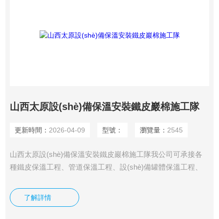
山西太原設(shè)備保溫安裝鐵皮巖棉施工隊
更新時間：
2026-04-09
型號：
瀏覽量：
2545
山西太原設(shè)備保溫安裝鐵皮巖棉施工隊我公司可承接各
種鐵皮保溫工程、管道保溫工程、設(shè)備罐體保溫工程、
高溫爐體保溫。保溫材料為硅酸鹽海泡石復(fù)合保溫材料、
巖棉、玻璃棉、硅酸鋁、橡塑、聚氨酯等各種保溫材料。工程
了解詳情
施工方便、以優(yōu)惠的價格滿足廣大用戶的要求主要經
(jīng)營：建筑、電廠、制藥 ，環(huán)保 ，石油，化工，冶