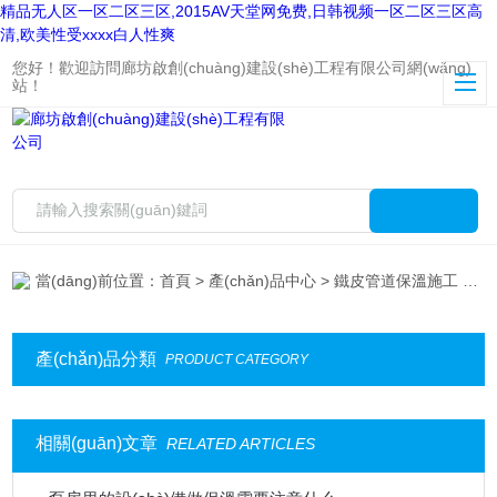
精品无人区一区二区三区,2015AV天堂网免费,日韩视频一区二区三区高
清,欧美性受xxxx白人性爽
您好！歡迎訪問廊坊啟創(chuàng)建設(shè)工程有限公司網(wǎng)
站！
當(dāng)前位置：
首頁
>
產(chǎn)品中心
>
鐵皮管道保溫施工
> 設(shè)備保溫施工
產(chǎn)品分類
PRODUCT CATEGORY
相關(guān)文章
RELATED ARTICLES