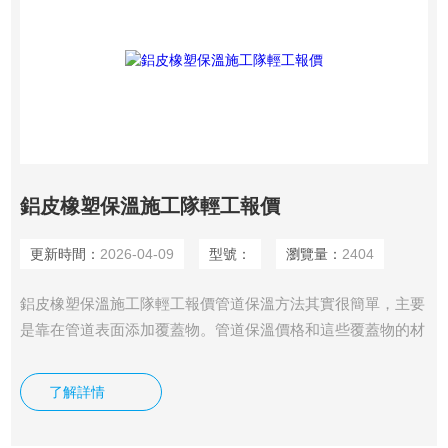
鋁皮橡塑保溫施工隊輕工報價
更新時間：
2026-04-09
型號：
瀏覽量：
2404
鋁皮橡塑保溫施工隊輕工報價管道保溫方法其實很簡單，主要
是靠在管道表面添加覆蓋物。管道保溫價格和這些覆蓋物的材
料選擇和材料的保溫性能有很大的關(guān)系。這些覆蓋物主
要是泡沫塑料和保溫涂層。這些覆蓋物能夠抵抗外界冷空氣的
了解詳情
侵襲，主要是根據(jù)它較差的導(dǎo)熱性，隔絕溫度的影
響。