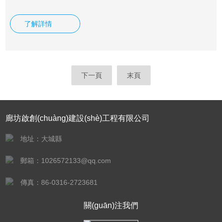
水箱、設(shè)備的白鐵、鋁板、不銹鋼、白鐵裝置保溫及外
皮的裝置。液
了解詳情
下一頁
末頁
廊坊啟創(chuàng)建設(shè)工程有限公司
地址：大城縣
郵箱：1026572133@qq.com
傳真：86-0316-2723681
關(guān)注我們