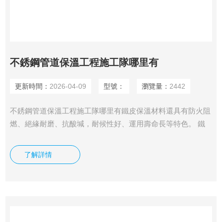
不銹鋼管道保溫工程施工隊哪里有
更新時間：
2026-04-09
型號：
瀏覽量：
2442
不銹鋼管道保溫工程施工隊哪里有鐵皮保溫材料還具有防火阻
燃、絕緣耐磨、抗酸堿，耐候性好、運用壽命長等特色。 鐵
皮保溫施工做的成功與否，*是要看選用的是不是是合格的材
料，第二即是在鐵皮保溫施工過程中的一些注意事項。首先說
了解詳情
一個在鐵皮保溫施工中普遍適用的保溫材料-保溫板。