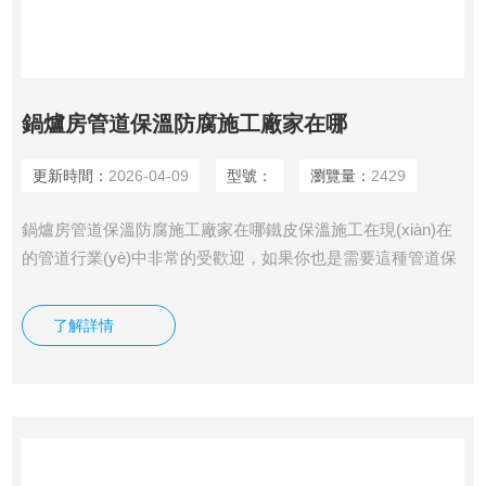
鍋爐房管道保溫防腐施工廠家在哪
更新時間：
2026-04-09
型號：
瀏覽量：
2429
鍋爐房管道保溫防腐施工廠家在哪鐵皮保溫施工在現(xiàn)在
的管道行業(yè)中非常的受歡迎，如果你也是需要這種管道保
溫材料的，歡迎您來本廠參觀考察，相信這里的鐵皮保溫材料
一定能夠滿足您的使用需求的，假如您還存在著疑惑，歡迎您
了解詳情
向我們咨詢了解，本廠工作人員會耐心的為你解答，期待我們
與您的合作。