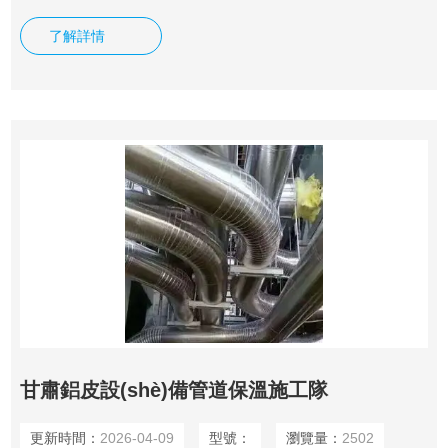
泡石復(fù)合保溫材料、巖棉、玻璃棉、硅酸鋁、橡塑、聚氨
了解詳情
酯等各種保溫材料。
甘肅鋁皮設(shè)備管道保溫施工隊
更新時間：
2026-04-09
型號：
瀏覽量：
2502